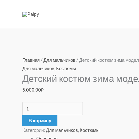
Перейти
к
содержимому
Количество
товара
Главная
/
Для мальчиков
/ Детский костюм зима моде
Детский
Для мальчиков
,
Костюмы
Детский костюм зима моде
костюм
зима
5,000.00
₽
модель
8827
В корзину
Категории:
Для мальчиков
,
Костюмы
Описание