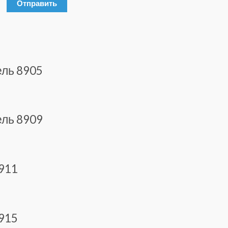
ель 8905
ель 8909
911
915