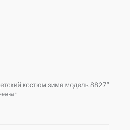
Детский костюм зима модель 8827”
омечены
*