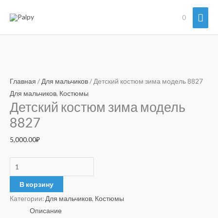
Перейти
Гла
0
к
содержимому
мен
Количество
товара
Главная
/
Для мальчиков
/ Детский костюм зима модель 8827
Детский
Для мальчиков
,
Костюмы
Детский костюм зима модель
костюм
зима
8827
модель
5,000.00
₽
8827
В корзину
Категории:
Для мальчиков
,
Костюмы
Описание